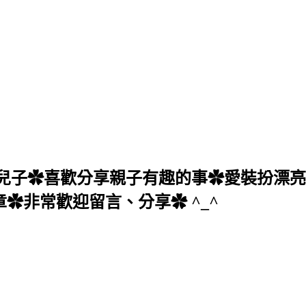
子✿喜歡分享親子有趣的事✿愛裝扮漂亮✿
章✿非常歡迎留言、分享✿ ^_^