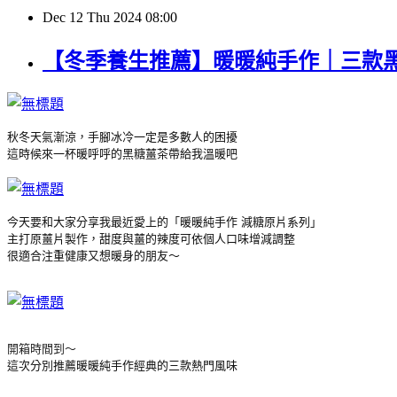
Dec
12
Thu
2024
08:00
【冬季養生推薦】暖暖純手作｜三款黑
秋冬天氣漸涼，手腳冰冷一定是多數人的困擾
這時候來一杯暖呼呼的黑糖薑茶帶給我溫暖吧
今天要和大家分享我最近愛上的「暖暖純手作 減糖原片系列」
主打原薑片製作，甜度與薑的辣度可依個人口味增減調整
很適合注重健康又想暖身的朋友～
開箱時間到～
這次分別推薦暖暖純手作經典的三款熱門風味