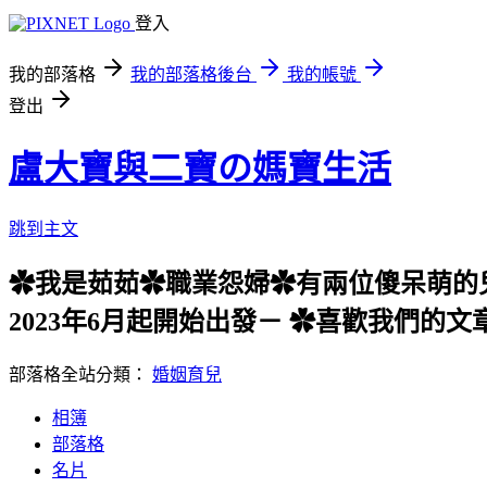
登入
我的部落格
我的部落格後台
我的帳號
登出
盧大寶與二寶の媽寶生活
跳到主文
✿我是茹茹✿職業怨婦✿有兩位傻呆萌的兒
2023年6月起開始出發－ ✿喜歡我們的文
部落格全站分類：
婚姻育兒
相簿
部落格
名片