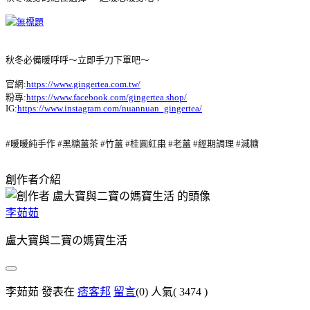
秋冬必備暖呼呼～立即手刀下單吧～
官網:
https://www.gingertea.com.tw/
粉專:
https://www.facebook.com/gingertea.shop/
IG:
https://www.instagram.com/nuannuan_gingertea/
#暖暖純手作 #黑糖薑茶 #竹薑 #桂圓紅棗 #老薑 #經期調理 #減糖
創作者介紹
李茹茹
盧大寶與二寶の媽寶生活
李茹茹 發表在
痞客邦
留言
(0)
人氣(
3474
)