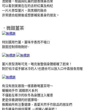
泡開後，桂圓與紅棗的甜香撲鼻而來
可以看到實實在在的去籽紅棗及枸杞
一片片原型薑片，與黑糖的融合
非常適合經期後
或想要補氣
養身的朋友。
．
微甜薑茶
特別選用竹薑
，薑味辛香而不嗆口
甜度控制得剛剛好~
薑片原型清晰可見，喝完後整個身體都暖了起來！
對於怕冷或手腳冰冷的人!也適合可以放入口中
直接食用喔
有沒有朋友跟我一樣喜歡喝薑茶呀～
暖暖純手作 減糖原片系列
不僅能在寒冷的秋冬為身體注入暖意
更是保養調理的好選擇唷~
推薦給所有注重健康、
喜愛天然手作飲品的朋友們
秋冬暖身
的絕佳選擇
一起暖心暖身吧！