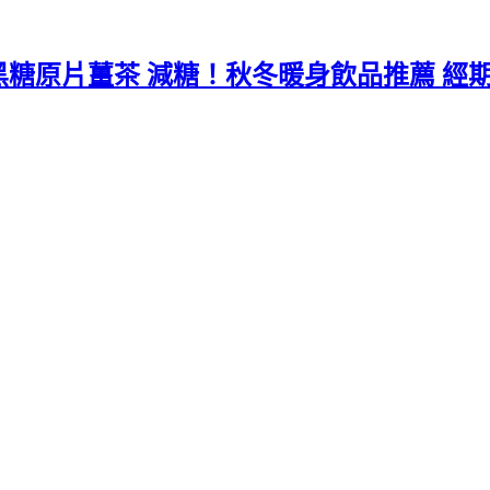
糖原片薑茶 減糖！秋冬暖身飲品推薦 經