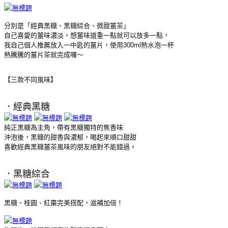
分別是「經典黑糖、黑糖綜合、微甜薑茶」
自己喜愛的薑味濃淡，想薑味道重一點就可以放多一點，
我自己個人推薦放入一中匙的薑片，使用300ml熱水泡一杯
熱騰騰的薑片茶就完成囉～
【三款不同風味】
．經典黑糖
純正黑糖為主角，帶有黑糖獨特的焦香味
沖泡後，
黑糖的甜香與濃郁，喝起來順口甜甜
喜歡經典黑糖薑茶風味的朋友絕對不能錯過。
．
黑糖綜合
黑糖、桂圓、紅棗完美搭配，滋補加倍！