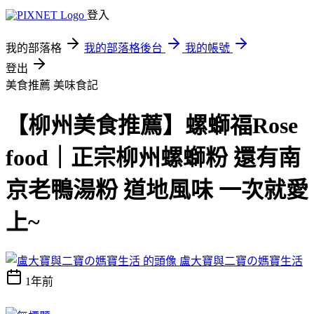
登入
我的部落格
我的部落格後台
我的帳號
登出
美食推薦
美味食記
【柳州美食推薦】螺螄福Rose
food｜正宗柳州螺螄粉 還有南
京老鴨湯粉 道地風味 一次就愛
上~
盧大寶與二寶の媽寶生活
1年前