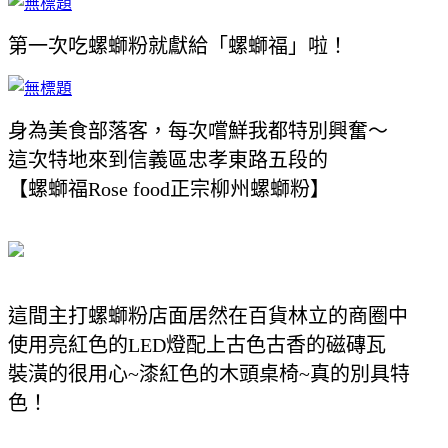
第一次吃螺螄粉就獻給「螺螄福」啦！
身為美食部落客，每次嚐鮮我都特別興奮～
這次特地來到信義區忠孝東路五段的
【螺螄福Rose food正宗柳州螺螄粉】
這間主打螺螄粉店面
居然
在百貨林立的商圈中
使用亮紅色的LED燈配上古色古香的磁磚瓦
裝潢的很用心~漆紅色的木頭桌椅~真的別具特
色！