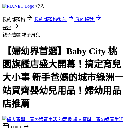
登入
我的部落格
我的部落格後台
我的帳號
登出
親子體驗
親子育兒
【婦幼界首選】Baby City 桃
園旗艦店盛大開幕！搞定育兒
大小事 新手爸媽的城市綠洲一
站買齊嬰幼兒用品！婦幼用品
店推薦
盧大寶與二寶の媽寶生活
11個月前