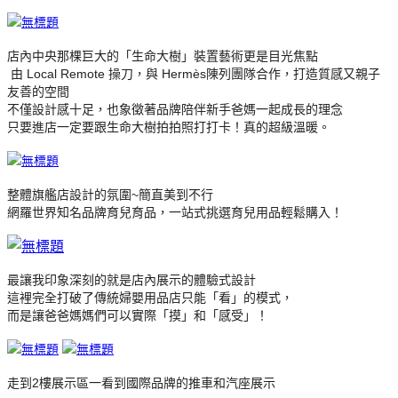
店內中央那棵巨大的「生命大樹」裝置藝術更是目光焦點
由 Local Remote 操刀，與 Hermès陳列團隊合作，打造質感又親子
友善的空間
不僅設計感十足，也象徵著品牌陪伴新手爸媽一起成長的理念
只要進店一定要跟生命大樹拍拍照打打卡！真的超級溫暖。
整體旗艦店設計的氛圍~簡直美到不行
網羅世界知名品牌育兒育品，一站式挑選育兒用品輕鬆購入！
最讓我印象深刻的就是店內展示的體驗式設計
這裡完全打破了傳統婦嬰用品店只能「看」的模式，
而是讓爸爸媽媽們可以實際「摸」和「感受」！
走到2樓展示區一看到國際品牌的推車和汽座展示