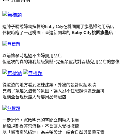
這陣子聽說婦幼指標的Baby City在桃園開了旗艦婦幼用品店
休假時跑了一趟桃園，直達新開幕的
Baby City桃園旗艦店
！
以前懷孕時逛過不少婦嬰用品店
但這次的真的讓我超級驚豔~完全顛覆我對嬰幼兒用品店的想像
從遠遠的地方看到這棟建築，外牆的設計就超吸睛
充滿了童趣又溫馨的氛圍，讓人忍不住想趕快進去血拼
堪稱全台規模最大母嬰用品體驗店
一走進門，寬敞明亮的空間立刻映入眼簾
動線規劃得非常流暢，不會讓人覺得擁擠
以「城市育兒綠洲」為主軸設計，結合自然與童趣元素