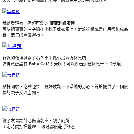
客製化專屬的奶瓶和離乳水杯，讓育兒生活更有儀式感。
我還發現有一區超可愛的
寶寶刺繡服務
可以把寶寶的名字繡在小毯子或衣服上，無論送禮或是自用都能成為
獨一無二的專屬禮物。
舒適的環境逛累了嗎？不用擔心沒地方休息唷
這裡竟然設有
Baby Café
！天啊！可以逛著逛著休息一下的環境
點杯咖啡、吃點輕食，好好放鬆一下緊繃的身心，等於提供了一個很
棒的親子交流空間。
親子友善設計必備哺乳室、親子廁所
固定時間打掃整理， 環境都很乾淨舒適